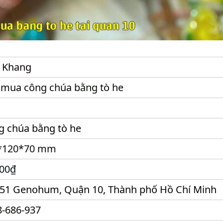
 Khang
 mua công chúa bằng tò he
g chúa bằng tò he
*120*70 mm
800₫
651 Genohum, Quận 10, Thành phố Hồ Chí Minh
8-686-937