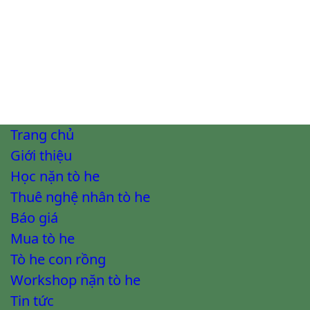
Trang chủ
Giới thiệu
Học nặn tò he
Thuê nghệ nhân tò he
Báo giá
Mua tò he
Tò he con rồng
Workshop nặn tò he
Tin tức