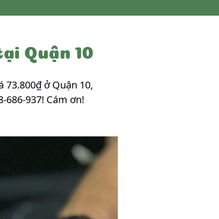
tại Quận 10
 73.800₫ ở Quận 10,
8-686-937! Cám ơn!