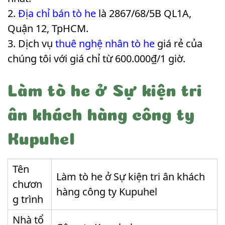
Địa chỉ bán tò he
là 2867/68/5B QL1A,
Quận 12, TpHCM.
Dịch vụ
thuê nghệ nhân tò he
giá rẻ của
chúng tôi với giá chỉ từ 600.000₫/1 giờ.
Làm tò he ở Sự kiện tri
ân khách hàng công ty
Kupuhel
Tên
Làm tò he ở Sự kiện tri ân khách
chươn
hàng công ty Kupuhel
g trình
Nhà tổ