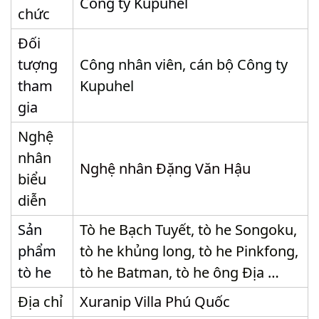
Công ty Kupuhel
chức
Đối
tượng
Công nhân viên, cán bộ Công ty
tham
Kupuhel
gia
Nghệ
nhân
Nghệ nhân Đặng Văn Hậu
biểu
diễn
Sản
Tò he Bạch Tuyết, tò he Songoku,
phẩm
tò he khủng long, tò he Pinkfong,
tò he
tò he Batman, tò he ông Địa …
Địa chỉ
Xuranip Villa Phú Quốc