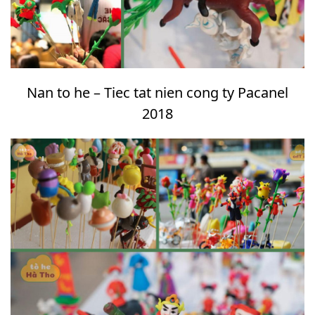
Nan to he – Tiec tat nien cong ty Pacanel
2018