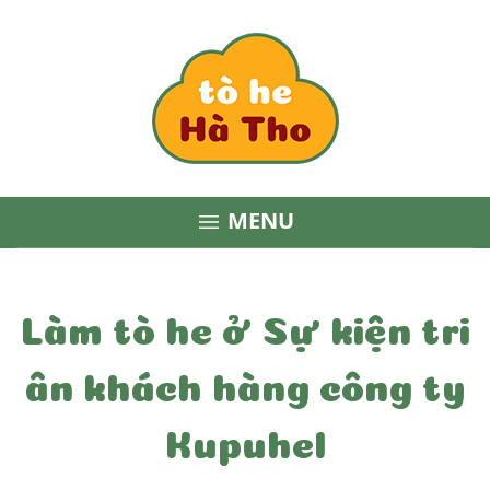
MENU

Làm tò he ở Sự kiện tri
ân khách hàng công ty
Kupuhel