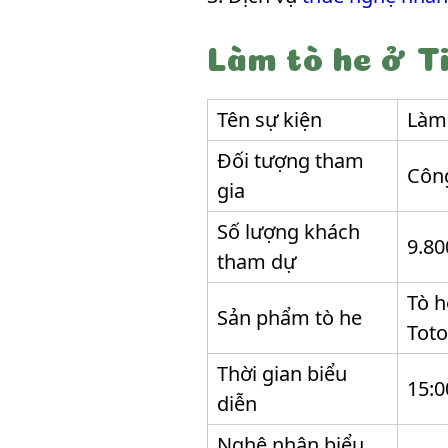
Làm tò he ở Ti
Tên sự kiện
Làm 
Đối tượng tham
Công
gia
Số lượng khách
9.80
tham dự
Tò h
Sản phẩm tò he
Toto
Thời gian biểu
15:0
diễn
Nghệ nhân biểu