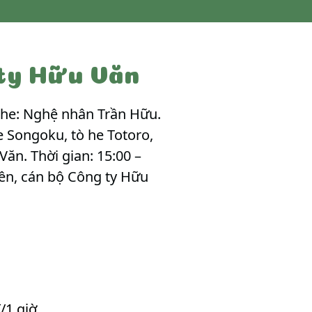
 ty Hữu Văn
ò he: Nghệ nhân Trần Hữu.
e Songoku, tò he Totoro,
Văn. Thời gian: 15:00 –
iên, cán bộ Công ty Hữu
/1 giờ.