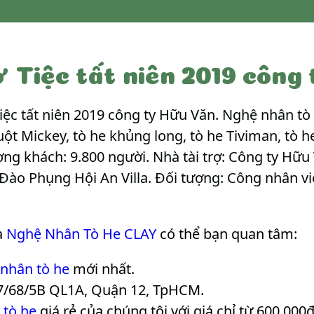
ở Tiệc tất niên 2019 công
Tiệc tất niên 2019 công ty Hữu Văn. Nghệ nhân t
ột Mickey, tò he khủng long, tò he Tiviman, tò h
ợng khách: 9.800 người. Nhà tài trợ: Công ty Hữu 
: Đào Phụng Hội An Villa. Đối tượng: Công nhân v
a
Nghệ Nhân Tò He CLAY
có thể bạn quan tâm:
 nhân tò he
mới nhất.
7/68/5B QL1A, Quận 12, TpHCM.
 tò he
giá rẻ của chúng tôi với giá chỉ từ 600.000₫