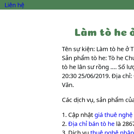
Liên hệ
Làm tò he 
Tên sự kiện: Làm tò he ở 
Sản phẩm tò he: Tò he Chu
tò he lân sư rồng …. Số lư
20:30 25/06/2019. Địa chỉ
Văn
.
Các dịch vụ, sản phẩm củ
Cập nhật
giá thuê nghệ
Địa chỉ bán tò he
là 286
Dịch vụ
thuê nghệ nhân