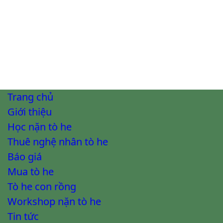
Trang chủ
Giới thiệu
Học nặn tò he
Thuê nghệ nhân tò he
Báo giá
Mua tò he
Tò he con rồng
Workshop nặn tò he
Tin tức