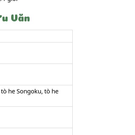
ữu Văn
 tò he Songoku, tò he