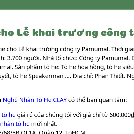
cho Lễ khai trương công
he cho Lễ khai trương công ty Pamumal. Thời gian
ch: 3.700 người. Nhà tổ chức: Công ty Pamumal.
mal. Sản phẩm tò he: Tò he hoa hồng, tò he siêu 
uyết, tò he Speakerman …. Địa chỉ: Phan Thiết. 
a
Nghệ Nhân Tò He CLAY
có thể bạn quan tâm:
 tò he
giá rẻ của chúng tôi với giá chỉ từ 600.000₫
 nhân tò he
mới nhất.
7/68/5B QL1A, Quận 12, TpHCM.