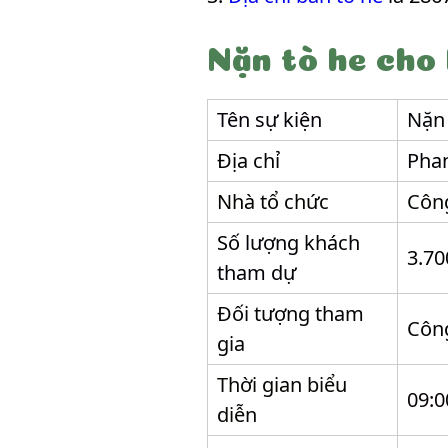
Nặn tò he cho
Tên sự kiện
Nặn 
Địa chỉ
Phan
Nhà tổ chức
Côn
Số lượng khách
3.70
tham dự
Đối tượng tham
Công
gia
Thời gian biểu
09:0
diễn