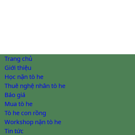
Trang chủ
Giới thiệu
Học nặn tò he
Thuê nghệ nhân tò he
Báo giá
Mua tò he
Tò he con rồng
Workshop nặn tò he
Tin tức