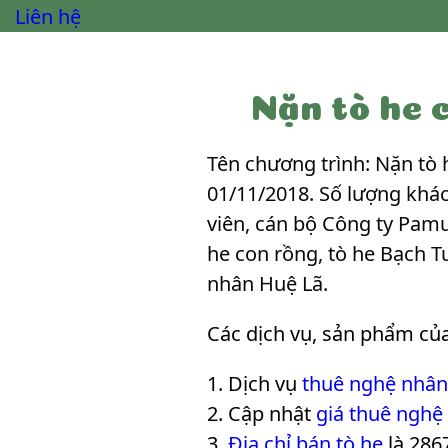
Liên hệ
Nặn tò he 
Tên chương trình: Nặn tò 
01/11/2018. Số lượng khá
viên, cán bộ Công ty Pamu
he con rồng, tò he Bạch T
nhân Huệ Lã
.
Các dịch vụ, sản phẩm củ
Dịch vụ
thuê nghệ nhân
Cập nhật
giá thuê nghệ
Địa chỉ bán tò he
là 286