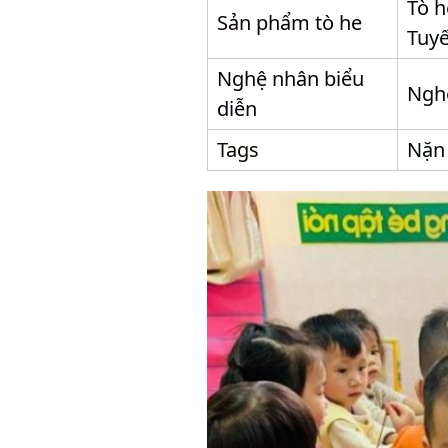
Tò h
Sản phẩm tò he
Tuyế
Nghệ nhân biểu
Ngh
diễn
Tags
Nặn 