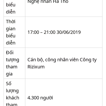
Nghệ nhân Hà Tho
biểu
diễn
Thời
gian
17:00 – 21:00 30/06/2019
biểu
diễn
Đối
tượng
Cán bộ, công nhân viên Công ty
tham
Rizixum
gia
Số
lượng
khách
4.300 người
tham