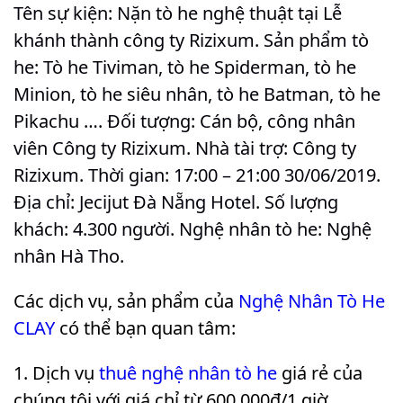
Tên sự kiện: Nặn tò he nghệ thuật tại Lễ
khánh thành công ty Rizixum. Sản phẩm tò
he: Tò he Tiviman, tò he Spiderman, tò he
Minion, tò he siêu nhân, tò he Batman, tò he
Pikachu …. Đối tượng: Cán bộ, công nhân
viên Công ty Rizixum. Nhà tài trợ: Công ty
Rizixum. Thời gian: 17:00 – 21:00 30/06/2019.
Địa chỉ: Jecijut Đà Nẵng Hotel. Số lượng
khách: 4.300 người. Nghệ nhân tò he: Nghệ
nhân Hà Tho
.
Các dịch vụ, sản phẩm của
Nghệ Nhân Tò He
CLAY
có thể bạn quan tâm:
Dịch vụ
thuê nghệ nhân tò he
giá rẻ của
chúng tôi với giá chỉ từ 600.000₫/1 giờ.