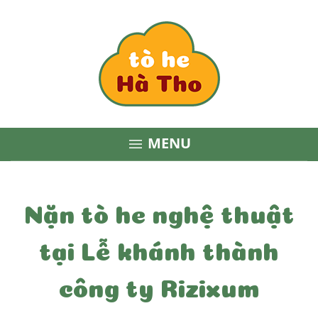
MENU

Nặn tò he nghệ thuật
tại Lễ khánh thành
công ty Rizixum