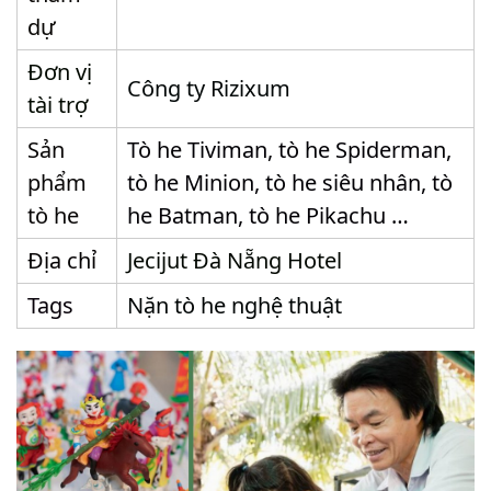
dự
Đơn vị
Công ty Rizixum
tài trợ
Sản
Tò he Tiviman, tò he Spiderman,
phẩm
tò he Minion, tò he siêu nhân, tò
tò he
he Batman, tò he Pikachu …
Địa chỉ
Jecijut Đà Nẵng Hotel
Tags
Nặn tò he nghệ thuật