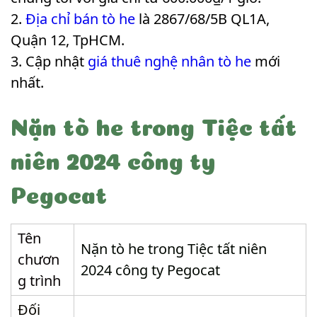
Địa chỉ bán tò he
là 2867/68/5B QL1A,
Quận 12, TpHCM.
Cập nhật
giá thuê nghệ nhân tò he
mới
nhất.
Nặn tò he trong Tiệc tất
niên 2024 công ty
Pegocat
Tên
Nặn tò he trong Tiệc tất niên
chươn
2024 công ty Pegocat
g trình
Đối