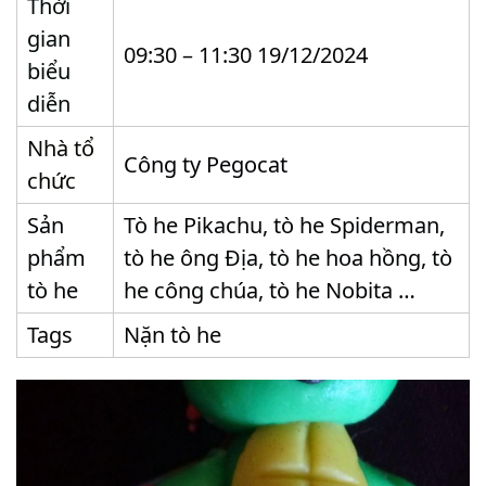
Thời
gian
09:30 – 11:30 19/12/2024
biểu
diễn
Nhà tổ
Công ty Pegocat
chức
Sản
Tò he Pikachu, tò he Spiderman,
phẩm
tò he ông Địa, tò he hoa hồng, tò
tò he
he công chúa, tò he Nobita …
Tags
Nặn tò he