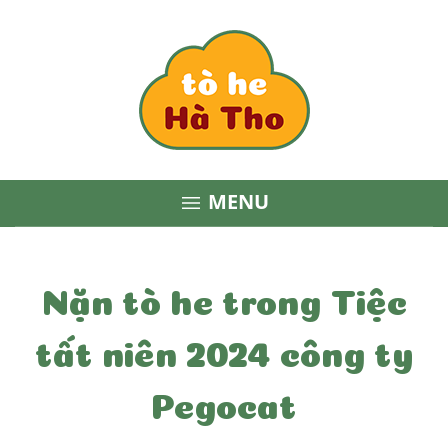
MENU

Nặn tò he trong Tiệc
tất niên 2024 công ty
Pegocat