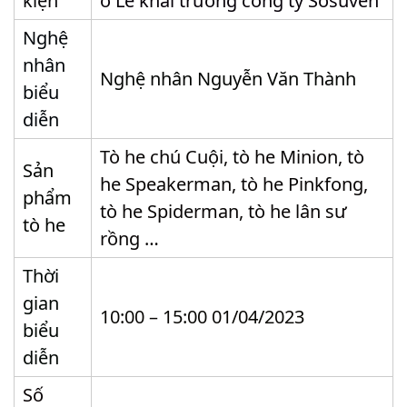
kiện
ở Lễ khai trương công ty Sosuven
Nghệ
nhân
Nghệ nhân Nguyễn Văn Thành
biểu
diễn
Tò he chú Cuội, tò he Minion, tò
Sản
he Speakerman, tò he Pinkfong,
phẩm
tò he Spiderman, tò he lân sư
tò he
rồng …
Thời
gian
10:00 – 15:00 01/04/2023
biểu
diễn
Số