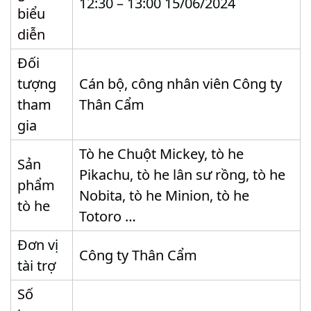
12:30 – 13:00 15/06/2024
biểu
diễn
Đối
tượng
Cán bộ, công nhân viên Công ty
tham
Thân Cẩm
gia
Tò he Chuột Mickey, tò he
Sản
Pikachu, tò he lân sư rồng, tò he
phẩm
Nobita, tò he Minion, tò he
tò he
Totoro …
Đơn vị
Công ty Thân Cẩm
tài trợ
Số