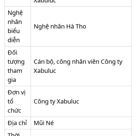
Xabuluc
Nghệ
nhân
Nghệ nhân Hà Tho
biểu
diễn
Đối
tượng
Cán bộ, công nhân viên Công ty
tham
Xabuluc
gia
Đơn vị
tổ
Công ty Xabuluc
chức
Địa chỉ
Mũi Né
Thời