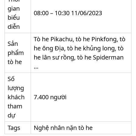
gian
08:00 – 10:30 11/06/2023
biểu
diễn
Tò he Pikachu, tò he Pinkfong, tò
Sản
he ông Địa, tò he khủng long, tò
phẩm
he lân sư rồng, tò he Spiderman
tò he
…
Số
lượng
khách
7.400 người
tham
dự
Tags
Nghệ nhân nặn tò he