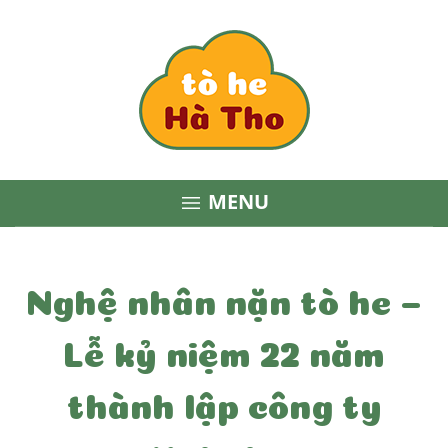
MENU

Nghệ nhân nặn tò he –
Lễ kỷ niệm 22 năm
thành lập công ty