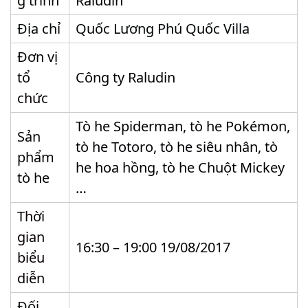
g trình
Raludin
Địa chỉ
Quốc Lương Phú Quốc Villa
Đơn vị
tổ
Công ty Raludin
chức
Tò he Spiderman, tò he Pokémon,
Sản
tò he Totoro, tò he siêu nhân, tò
phẩm
he hoa hồng, tò he Chuột Mickey
tò he
…
Thời
gian
16:30 – 19:00 19/08/2017
biểu
diễn
Đối