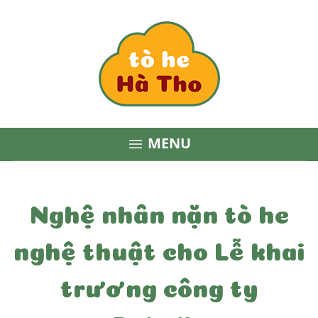
MENU

Nghệ nhân nặn tò he
nghệ thuật cho Lễ khai
trương công ty