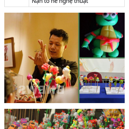
Nặn tò he nghệ thuật