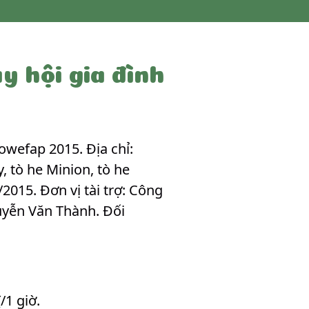
 hội gia đình
owefap 2015. Địa chỉ:
, tò he Minion, tò he
/2015. Đơn vị tài trợ: Công
uyễn Văn Thành. Đối
/1 giờ.