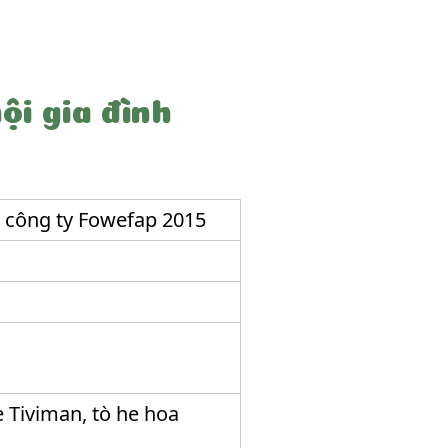
i gia đình
h công ty Fowefap 2015
e Tiviman, tò he hoa