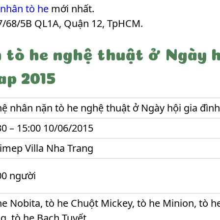
 nhân tò he
mới nhất.
7/68/5B QL1A, Quận 12, TpHCM.
 tò he nghệ thuật ở Ngày hộ
ap 2015
ệ nhân nặn tò he nghệ thuật ở Ngày hội gia đìn
30 – 15:00 10/06/2015
imep Villa Nha Trang
00 người
he Nobita, tò he Chuột Mickey, tò he Minion, tò h
g, tò he Bạch Tuyết …