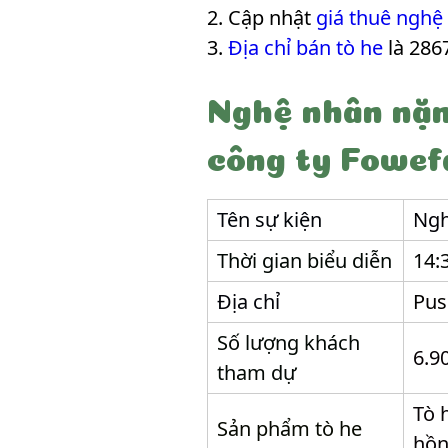
Cập nhật
giá thuê nghệ
Địa chỉ bán tò he
là 286
Nghệ nhân nặn
công ty Fowef
Tên sự kiện
Ngh
Thời gian biểu diễn
14:
Địa chỉ
Pus
Số lượng khách
6.9
tham dự
Tò 
Sản phẩm tò he
hồn