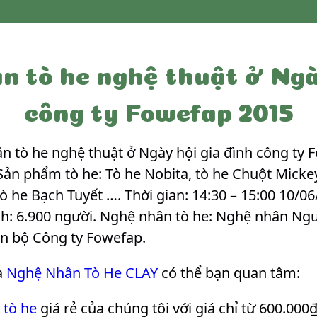
n tò he nghệ thuật ở Ngày
công ty Fowefap 2015
n tò he nghệ thuật ở Ngày hội gia đình công ty F
Sản phẩm tò he: Tò he Nobita, tò he Chuột Mickey
ò he Bạch Tuyết …. Thời gian: 14:30 – 15:00 10/06
ch: 6.900 người. Nghệ nhân tò he: Nghệ nhân Ng
án bộ Công ty Fowefap
.
a
Nghệ Nhân Tò He CLAY
có thể bạn quan tâm:
 tò he
giá rẻ của chúng tôi với giá chỉ từ 600.000₫