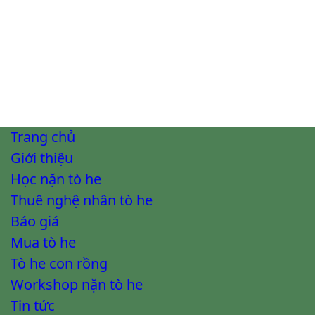
Trang chủ
Giới thiệu
Học nặn tò he
Thuê nghệ nhân tò he
Báo giá
Mua tò he
Tò he con rồng
Workshop nặn tò he
Tin tức