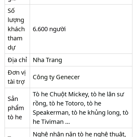
Số
lượng
khách
6.600 người
tham
dự
Địa chỉ
Nha Trang
Đơn vị
Công ty Genecer
tài trợ
Tò he Chuột Mickey, tò he lân sư
Sản
rồng, tò he Totoro, tò he
phẩm
Speakerman, tò he khủng long, tò
tò he
he Tiviman …
Nghệ nhân nặn tò he nghệ thuật,