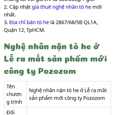
Cập nhật
giá thuê nghệ nhân tò he
mới
nhất.
Địa chỉ bán tò he
là 2867/68/5B QL1A,
Quận 12, TpHCM.
Nghệ nhân nặn tò he ở
Lễ ra mắt sản phẩm mới
công ty Pozozom
Tên
Nghệ nhân nặn tò he ở Lễ ra mắt
chươn
sản phẩm mới công ty Pozozom
g trình
Đối