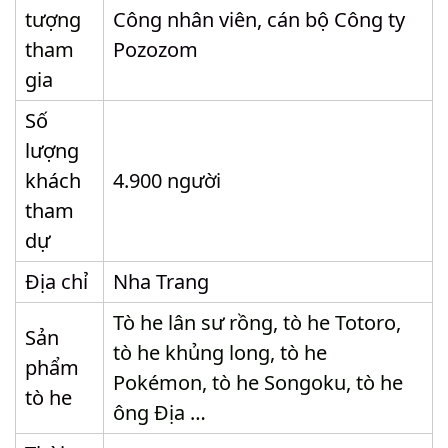
tượng
Công nhân viên, cán bộ Công ty
tham
Pozozom
gia
Số
lượng
khách
4.900 người
tham
dự
Địa chỉ
Nha Trang
Tò he lân sư rồng, tò he Totoro,
Sản
tò he khủng long, tò he
phẩm
Pokémon, tò he Songoku, tò he
tò he
ông Địa …