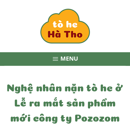
MENU

Nghệ nhân nặn tò he ở
Lễ ra mắt sản phẩm
mới công ty Pozozom