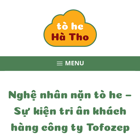
MENU

Nghệ nhân nặn tò he –
Sự kiện tri ân khách
hàng công ty Tofozep