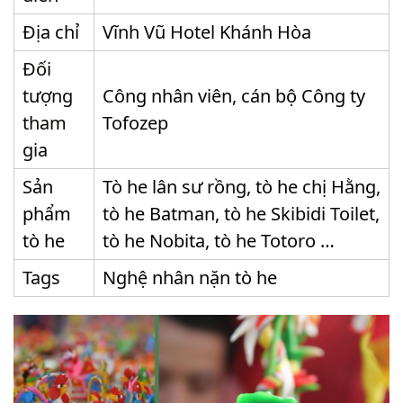
Địa chỉ
Vĩnh Vũ Hotel Khánh Hòa
Đối
tượng
Công nhân viên, cán bộ Công ty
tham
Tofozep
gia
Sản
Tò he lân sư rồng, tò he chị Hằng,
phẩm
tò he Batman, tò he Skibidi Toilet,
tò he
tò he Nobita, tò he Totoro …
Tags
Nghệ nhân nặn tò he