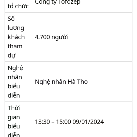
Công ty Tofozep
tổ chức
Số
lượng
khách
4.700 người
tham
dự
Nghệ
nhân
Nghệ nhân Hà Tho
biểu
diễn
Thời
gian
13:30 – 15:00 09/01/2024
biểu
diễn