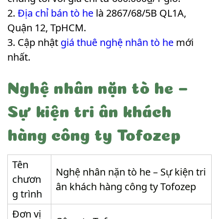
Địa chỉ bán tò he
là 2867/68/5B QL1A,
Quận 12, TpHCM.
Cập nhật
giá thuê nghệ nhân tò he
mới
nhất.
Nghệ nhân nặn tò he –
Sự kiện tri ân khách
hàng công ty Tofozep
Tên
Nghệ nhân nặn tò he – Sự kiện tri
chươn
ân khách hàng công ty Tofozep
g trình
Đơn vị