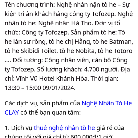
Tên chương trình: Nghệ nhân nặn tò he – Sự
kiện tri ân khách hàng công ty Tofozep. Nghệ
nhân tò he: Nghệ nhân Hà Tho. Đơn vị tổ
chức: Công ty Tofozep. Sản phẩm tò he: Tò
he lân sư rồng, tò he chị Hằng, tò he Batman,
tò he Skibidi Toilet, tò he Nobita, tò he Totoro
…. Đối tượng: Công nhân viên, cán bộ Công
ty Tofozep. Số lượng khách: 4.700 người. Địa
chỉ: Vĩnh Vũ Hotel Khánh Hòa. Thời gian:
13:30 – 15:00 09/01/2024
.
Các dịch vụ, sản phẩm của
Nghệ Nhân Tò He
CLAY
có thể bạn quan tâm:
Dịch vụ
thuê nghệ nhân tò he
giá rẻ của
chúng tôi với giá chỉ từ 600.000₫/1 giờ.