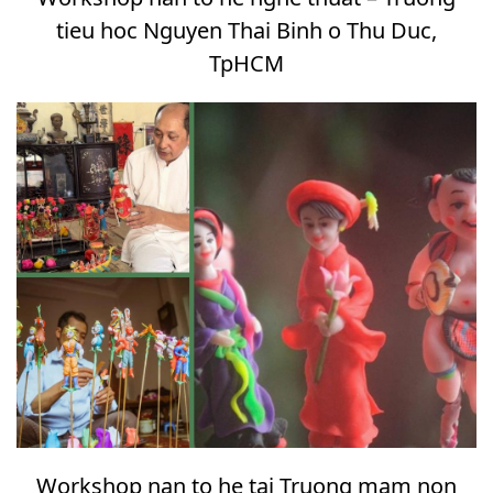
tieu hoc Nguyen Thai Binh o Thu Duc,
TpHCM
Workshop nan to he tai Truong mam non