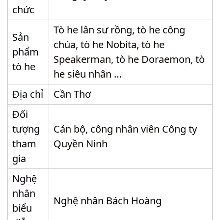
chức
Tò he lân sư rồng, tò he công
Sản
chúa, tò he Nobita, tò he
phẩm
Speakerman, tò he Doraemon, tò
tò he
he siêu nhân …
Địa chỉ
Cần Thơ
Đối
tượng
Cán bộ, công nhân viên Công ty
tham
Quyền Ninh
gia
Nghệ
nhân
Nghệ nhân Bách Hoàng
biểu