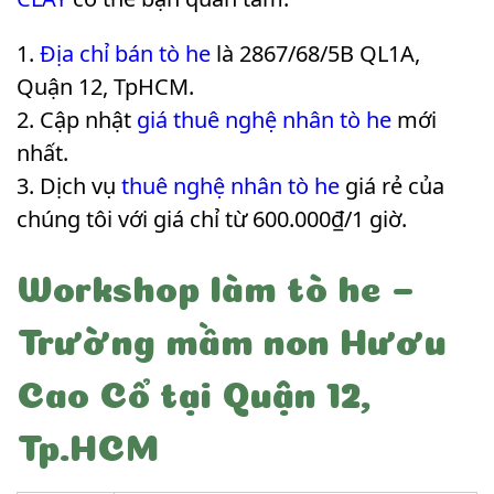
Địa chỉ bán tò he
là 2867/68/5B QL1A,
Quận 12, TpHCM.
Cập nhật
giá thuê nghệ nhân tò he
mới
nhất.
Dịch vụ
thuê nghệ nhân tò he
giá rẻ của
chúng tôi với giá chỉ từ 600.000₫/1 giờ.
Workshop làm tò he –
Trường mầm non Hươu
Cao Cổ tại Quận 12,
Tp.HCM