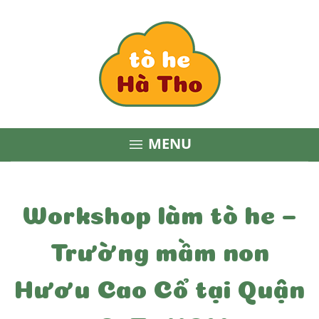
MENU

Workshop làm tò he –
Trường mầm non
Hươu Cao Cổ tại Quận