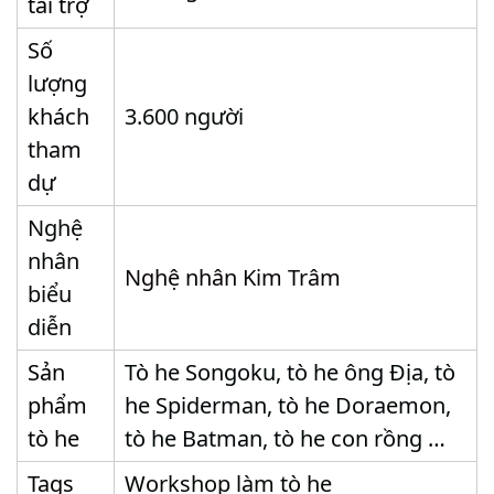
tài trợ
Số
lượng
khách
3.600 người
tham
dự
Nghệ
nhân
Nghệ nhân Kim Trâm
biểu
diễn
Sản
Tò he Songoku, tò he ông Địa, tò
phẩm
he Spiderman, tò he Doraemon,
tò he
tò he Batman, tò he con rồng …
Tags
Workshop làm tò he