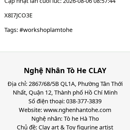
Cập nhật lần cuối lúc: 2026-08-06 08:57:44
X8I7JCO3E
Tags: #workshoplamtohe
Nghệ Nhân Tò He CLAY
Địa chỉ: 2867/68/5B QL1A, Phường Tân Thới
Nhất, Quận 12, Thành phố Hồ Chí Minh
Số điện thoại: 038-377-3839
Website: www.nghenhantohe.com
Nghệ nhân: Tò he Hà Tho
Chủ đề: Clay art & Toy figurine artist