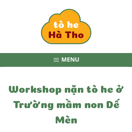
MENU

Workshop nặn tò he ở
Trường mầm non Dế
Mèn