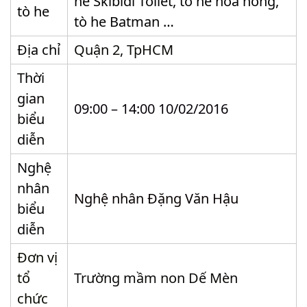
he Skibidi Toilet, tò he hoa hồng,
tò he
tò he Batman …
Địa chỉ
Quận 2, TpHCM
Thời
gian
09:00 – 14:00 10/02/2016
biểu
diễn
Nghệ
nhân
Nghệ nhân Đặng Văn Hậu
biểu
diễn
Đơn vị
tổ
Trường mầm non Dế Mèn
chức