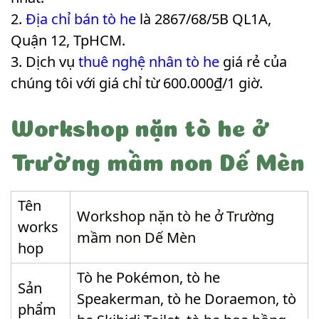
Địa chỉ bán tò he
là 2867/68/5B QL1A,
Quận 12, TpHCM.
Dịch vụ
thuê nghệ nhân tò he
giá rẻ của
chúng tôi với giá chỉ từ 600.000₫/1 giờ.
Workshop nặn tò he ở
Trường mầm non Dế Mèn
Tên
Workshop nặn tò he ở Trường
works
mầm non Dế Mèn
hop
Tò he Pokémon, tò he
Sản
Speakerman, tò he Doraemon, tò
phẩm