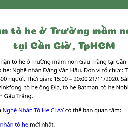
n tò he ở Trường mầm n
tại Cần Giờ, TpHCM
ặn tò he ở Trường mầm non Gấu Trắng tại Cần G
ò he: Nghệ nhân Đặng Văn Hậu. Đơn vị tổ chức
600 người. Thời gian: 15:00 – 20:00 21/11/2020. S
Pinkfong, tò he ông Địa, tò he Batman, tò he Nob
n Gấu Trắng
.
a
Nghệ Nhân Tò He CLAY
có thể bạn quan tâm:
 nhân tò he
mới nhất.