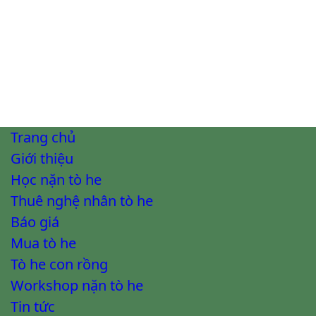
Trang chủ
Giới thiệu
Học nặn tò he
Thuê nghệ nhân tò he
Báo giá
Mua tò he
Tò he con rồng
Workshop nặn tò he
Tin tức