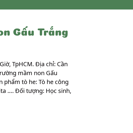
on Gấu Trắng
iờ, TpHCM. Địa chỉ: Cần
: Trường mầm non Gấu
ản phẩm tò he: Tò he công
ita …. Đối tượng: Học sinh,