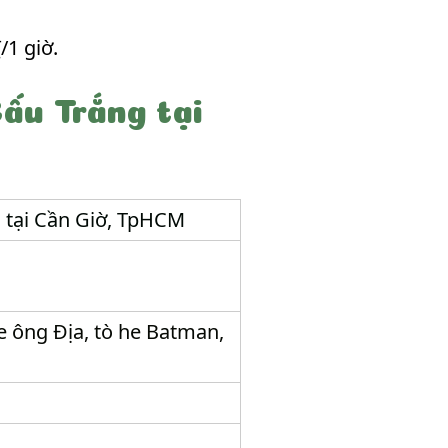
/1 giờ.
ấu Trắng tại
 tại Cần Giờ, TpHCM
he ông Địa, tò he Batman,