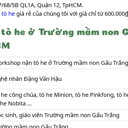
7/68/5B QL1A, Quận 12, TpHCM.
 tò he
giá rẻ của chúng tôi với giá chỉ từ 600.000₫
tò he ở Trường mầm non G
CM
rkshop nặn tò he ở Trường mầm non Gấu Trắng
hệ nhân Đặng Văn Hậu
 he công chúa, tò he Minion, tò he Pinkfong, tò 
 he Nobita …
c sinh, giáo viên Trường mầm non Gấu Trắng
ường mầm non Gấu Trắng