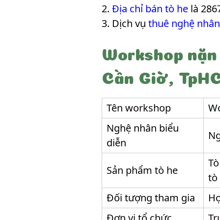
Địa chỉ bán tò he
là 286
Dịch vụ
thuê nghệ nhân
Workshop nặn 
Cần Giờ, TpH
Tên workshop
Wo
Nghệ nhân biểu
Ng
diễn
Tò
Sản phẩm tò he
tò
Đối tượng tham gia
Họ
Đơn vị tổ chức
Tr