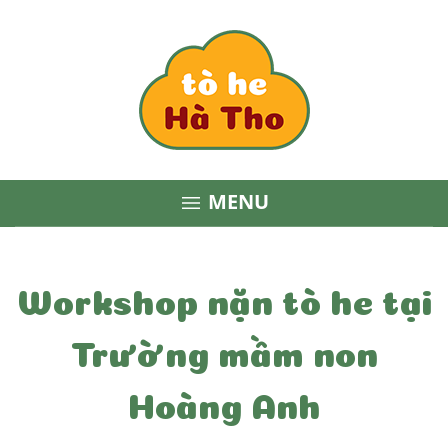
MENU

Workshop nặn tò he tại
Trường mầm non
Hoàng Anh