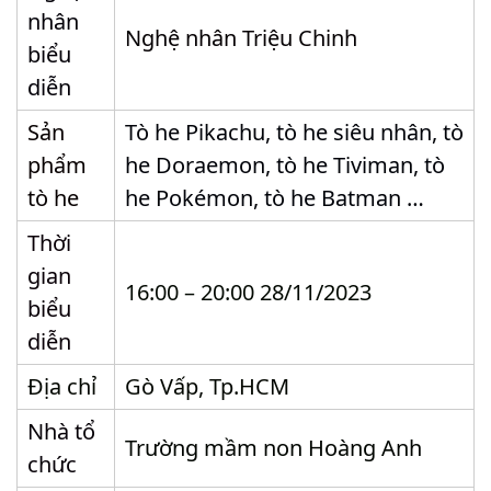
nhân
Nghệ nhân Triệu Chinh
biểu
diễn
Sản
Tò he Pikachu, tò he siêu nhân, tò
phẩm
he Doraemon, tò he Tiviman, tò
tò he
he Pokémon, tò he Batman …
Thời
gian
16:00 – 20:00 28/11/2023
biểu
diễn
Địa chỉ
Gò Vấp, Tp.HCM
Nhà tổ
Trường mầm non Hoàng Anh
chức