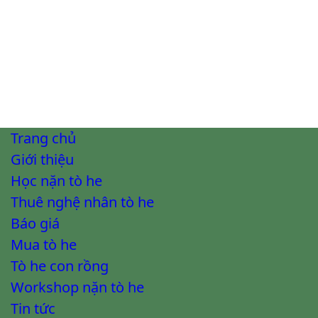
Trang chủ
Giới thiệu
Học nặn tò he
Thuê nghệ nhân tò he
Báo giá
Mua tò he
Tò he con rồng
Workshop nặn tò he
Tin tức