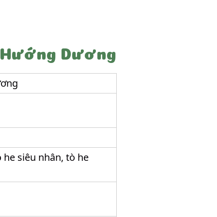
n Hướng Dương
ương
 he siêu nhân, tò he