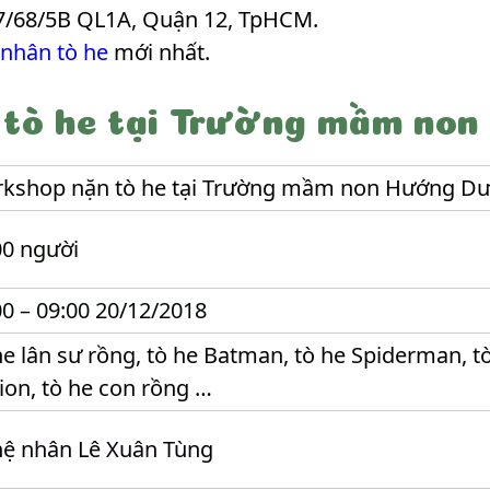
7/68/5B QL1A, Quận 12, TpHCM.
 nhân tò he
mới nhất.
 tò he tại Trường mầm no
kshop nặn tò he tại Trường mầm non Hướng D
00 người
00 – 09:00 20/12/2018
he lân sư rồng, tò he Batman, tò he Spiderman, tò
ion, tò he con rồng …
ệ nhân Lê Xuân Tùng