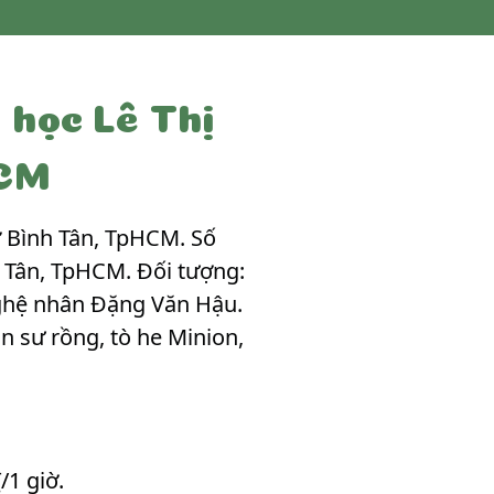
 học Lê Thị
HCM
 Bình Tân, TpHCM. Số
nh Tân, TpHCM. Đối tượng:
Nghệ nhân Đặng Văn Hậu.
n sư rồng, tò he Minion,
/1 giờ.