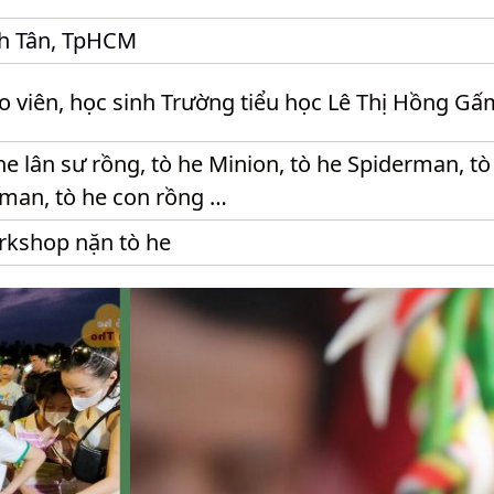
h Tân, TpHCM
o viên, học sinh Trường tiểu học Lê Thị Hồng Gấ
he lân sư rồng, tò he Minion, tò he Spiderman, tò
man, tò he con rồng …
kshop nặn tò he