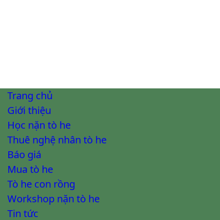
Trang chủ
Giới thiệu
Học nặn tò he
Thuê nghệ nhân tò he
Báo giá
Mua tò he
Tò he con rồng
Workshop nặn tò he
Tin tức