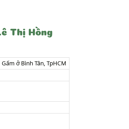
Lê Thị Hồng
ng Gấm ở Bình Tân, TpHCM