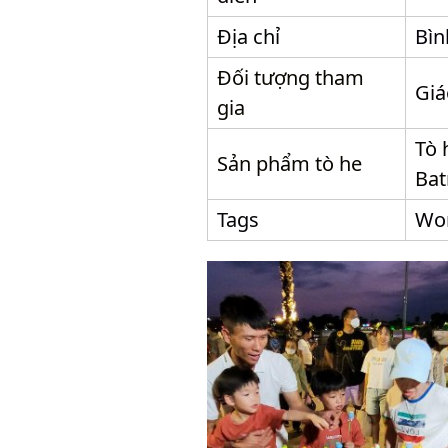
Địa chỉ
Bìn
Đối tượng tham
Giá
gia
Tò 
Sản phẩm tò he
Bat
Tags
Wor