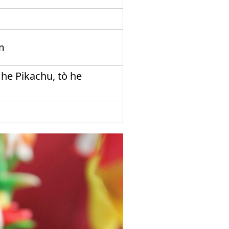
m
 he Pikachu, tò he