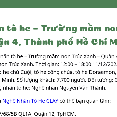
 tò he – Trường mầm no
ận 4, Thành phố Hồ Chí M
nặn tò he – Trường mầm non Trúc Xanh – Quận 4
on Trúc Xanh. Thời gian: 12:00 – 18:00 11/12/202
ò he chú Cuội, tò he công chúa, tò he Doraemon, 
Minh. Số lượng khách: 7.700 người. Đối tượng: G
 nhân tò he: Nghệ nhân Nguyễn Văn Thành
.
a
Nghệ Nhân Tò He CLAY
có thể bạn quan tâm:
7/68/5B QL1A, Quận 12, TpHCM.