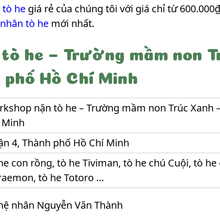
 tò he
giá rẻ của chúng tôi với giá chỉ từ 600.000₫
 nhân tò he
mới nhất.
tò he – Trường mầm non T
 phố Hồ Chí Minh
kshop nặn tò he – Trường mầm non Trúc Xanh 
 Minh
n 4, Thành phố Hồ Chí Minh
he con rồng, tò he Tiviman, tò he chú Cuội, tò he
aemon, tò he Totoro …
hệ nhân Nguyễn Văn Thành