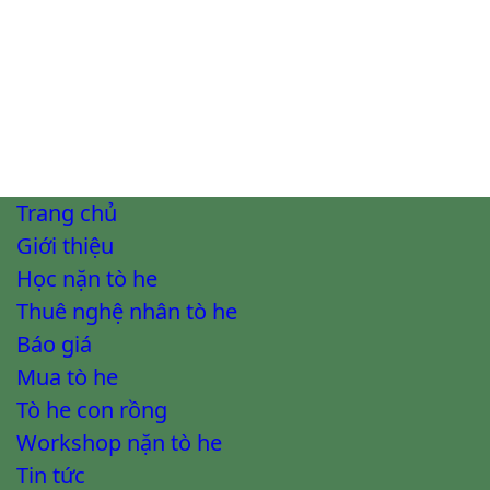
Trang chủ
Giới thiệu
Học nặn tò he
Thuê nghệ nhân tò he
Báo giá
Mua tò he
Tò he con rồng
Workshop nặn tò he
Tin tức