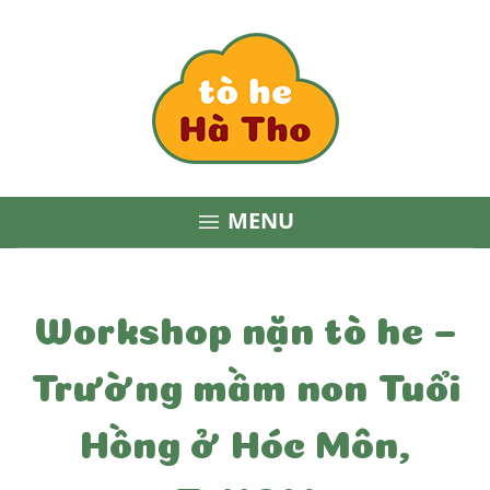
MENU

Workshop nặn tò he –
Trường mầm non Tuổi
Hồng ở Hóc Môn,