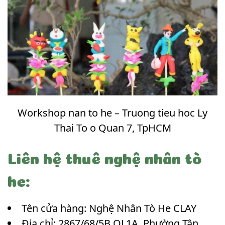
Workshop nan to he – Truong tieu hoc Ly
Thai To o Quan 7, TpHCM
Liên hệ thuê nghệ nhân tò
he:
Tên cửa hàng: Nghệ Nhân Tò He CLAY
Địa chỉ: 2867/68/5B QL1A, Phường Tân