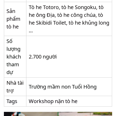
Tò he Totoro, tò he Songoku, tò
Sản
he ông Địa, tò he công chúa, tò
phẩm
he Skibidi Toilet, tò he khủng long
tò he
…
Số
lượng
khách
2.700 người
tham
dự
Nhà tài
Trường mầm non Tuổi Hồng
trợ
Tags
Workshop nặn tò he