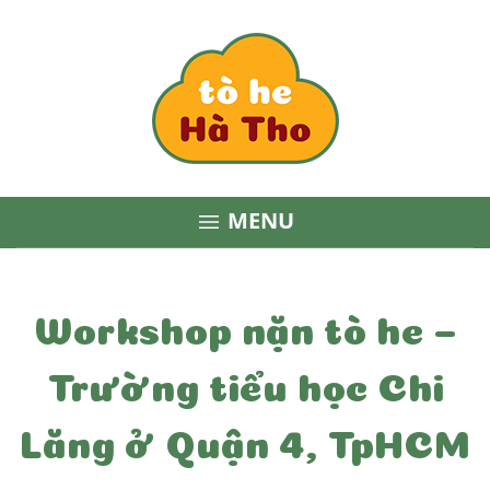
MENU

Workshop nặn tò he –
Trường tiểu học Chi
Lăng ở Quận 4, TpHCM