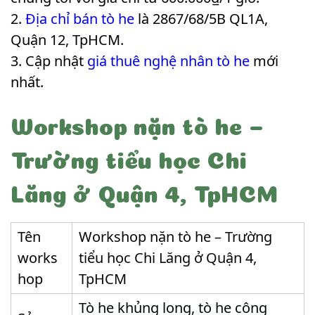
Địa chỉ bán tò he
là 2867/68/5B QL1A,
Quận 12, TpHCM.
Cập nhật
giá thuê nghệ nhân tò he
mới
nhất.
Workshop nặn tò he –
Trường tiểu học Chi
Lăng ở Quận 4, TpHCM
Tên
Workshop nặn tò he – Trường
works
tiểu học Chi Lăng ở Quận 4,
hop
TpHCM
Tò he khủng long, tò he công