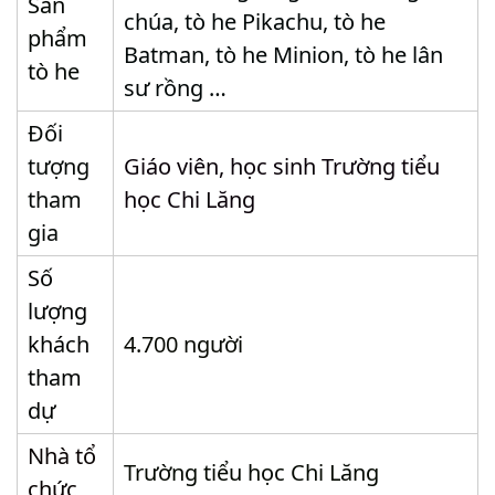
Sản
chúa, tò he Pikachu, tò he
phẩm
Batman, tò he Minion, tò he lân
tò he
sư rồng …
Đối
tượng
Giáo viên, học sinh Trường tiểu
tham
học Chi Lăng
gia
Số
lượng
khách
4.700 người
tham
dự
Nhà tổ
Trường tiểu học Chi Lăng
chức