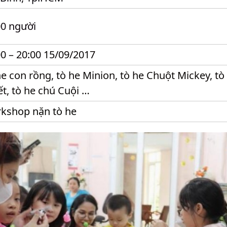
00 người
00 – 20:00 15/09/2017
he con rồng, tò he Minion, tò he Chuột Mickey, tò
ết, tò he chú Cuội …
kshop nặn tò he