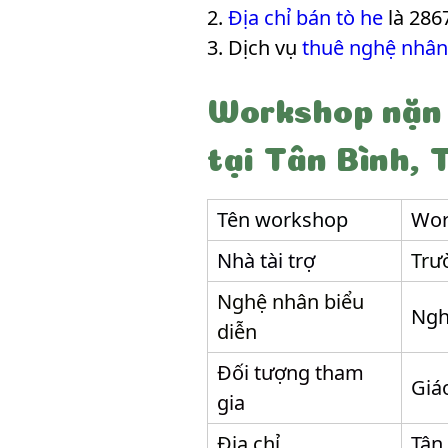
Địa chỉ bán tò he
là 286
Dịch vụ
thuê nghệ nhân
Workshop nặn 
tại Tân Bình,
Tên workshop
Wor
Nhà tài trợ
Trư
Nghệ nhân biểu
Ngh
diễn
Đối tượng tham
Giá
gia
Địa chỉ
Tân