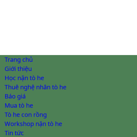
Trang chủ
Giới thiệu
Học nặn tò he
Thuê nghệ nhân tò he
Báo giá
Mua tò he
Tò he con rồng
Workshop nặn tò he
Tin tức