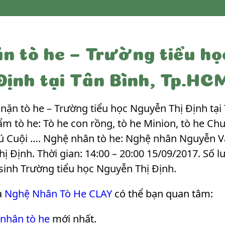
n tò he – Trường tiểu họ
Định tại Tân Bình, Tp.HC
n tò he – Trường tiểu học Nguyễn Thị Định tại T
m tò he: Tò he con rồng, tò he Minion, tò he Chu
hú Cuội …. Nghệ nhân tò he: Nghệ nhân Nguyễn V
ị Định. Thời gian: 14:00 – 20:00 15/09/2017. Số l
 sinh Trường tiểu học Nguyễn Thị Định
.
a
Nghệ Nhân Tò He CLAY
có thể bạn quan tâm:
 nhân tò he
mới nhất.