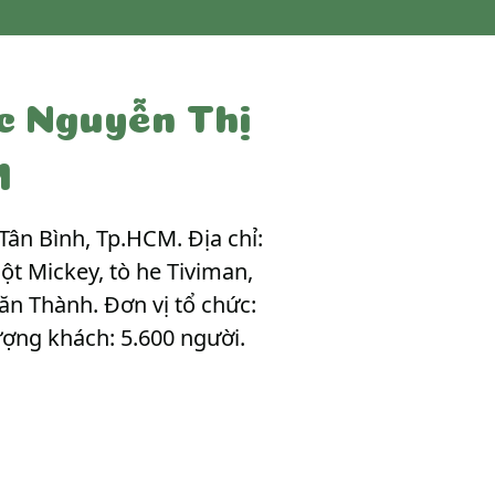
c Nguyễn Thị
M
ân Bình, Tp.HCM. Địa chỉ:
ột Mickey, tò he Tiviman,
ăn Thành. Đơn vị tổ chức:
ượng khách: 5.600 người.