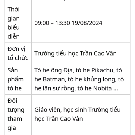
Thời
gian
09:00 – 13:30 19/08/2024
biểu
diễn
Đơn vị
Trường tiểu học Trần Cao Vân
tổ chức
Sản
Tò he ông Địa, tò he Pikachu, tò
phẩm
he Batman, tò he khủng long, tò
tò he
he lân sư rồng, tò he Nobita …
Đối
tượng
Giáo viên, học sinh Trường tiểu
tham
học Trần Cao Vân
gia