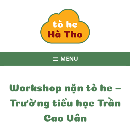
MENU

Workshop nặn tò he –
Trường tiểu học Trần
Cao Vân