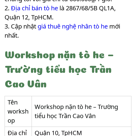
Địa chỉ bán tò he
là 2867/68/5B QL1A,
Quận 12, TpHCM.
Cập nhật
giá thuê nghệ nhân tò he
mới
nhất.
Workshop nặn tò he –
Trường tiểu học Trần
Cao Vân
Tên
Workshop nặn tò he – Trường
worksh
tiểu học Trần Cao Vân
op
Địa chỉ
Quận 10, TpHCM