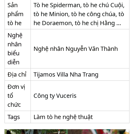
Sản
Tò he Spiderman, tò he chú Cuội,
phẩm
tò he Minion, tò he công chúa, tò
tò he
he Doraemon, tò he chị Hằng …
Nghệ
nhân
Nghệ nhân Nguyễn Văn Thành
biểu
diễn
Địa chỉ
Tijamos Villa Nha Trang
Đơn vị
tổ
Công ty Vuceris
chức
Tags
Làm tò he nghệ thuật