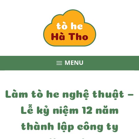
MENU

Làm tò he nghệ thuật –
Lễ kỷ niệm 12 năm
thành lập công ty