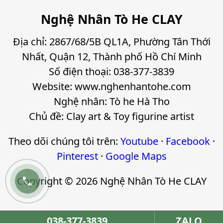
Nghệ Nhân Tò He CLAY
Địa chỉ: 2867/68/5B QL1A, Phường Tân Thới
Nhất, Quận 12, Thành phố Hồ Chí Minh
Số điện thoại: 038-377-3839
Website: www.nghenhantohe.com
Nghệ nhân: Tò he Hà Tho
Chủ đề: Clay art & Toy figurine artist
Theo dõi chúng tôi trên:
Youtube
·
Facebook
·
Pinterest
·
Google Maps
Copyright © 2026 Nghệ Nhân Tò He CLAY

038-377-3839
ZALO