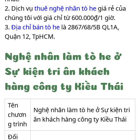
Dịch vụ
thuê nghệ nhân tò he
giá rẻ của
chúng tôi với giá chỉ từ 600.000₫/1 giờ.
Địa chỉ bán tò he
là 2867/68/5B QL1A,
Quận 12, TpHCM.
Nghệ nhân làm tò he ở
Sự kiện tri ân khách
hàng công ty Kiều Thái
Tên
Nghệ nhân làm tò he ở Sự kiện tri
chươn
ân khách hàng công ty Kiều Thái
g trình
Đối