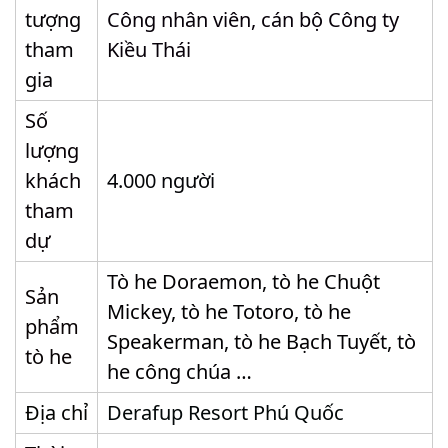
tượng
Công nhân viên, cán bộ Công ty
tham
Kiều Thái
gia
Số
lượng
khách
4.000 người
tham
dự
Tò he Doraemon, tò he Chuột
Sản
Mickey, tò he Totoro, tò he
phẩm
Speakerman, tò he Bạch Tuyết, tò
tò he
he công chúa …
Địa chỉ
Derafup Resort Phú Quốc