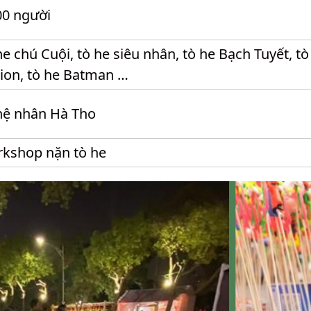
00 người
he chú Cuội, tò he siêu nhân, tò he Bạch Tuyết, t
ion, tò he Batman …
ệ nhân Hà Tho
kshop nặn tò he