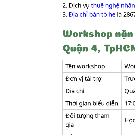
Dịch vụ
thuê nghệ nhân
Địa chỉ bán tò he
là 286
Workshop nặn 
Quận 4, TpHC
Tên workshop
Wor
Đơn vị tài trợ
Trư
Địa chỉ
Quậ
Thời gian biểu diễn
17:
Đối tượng tham
Học
gia