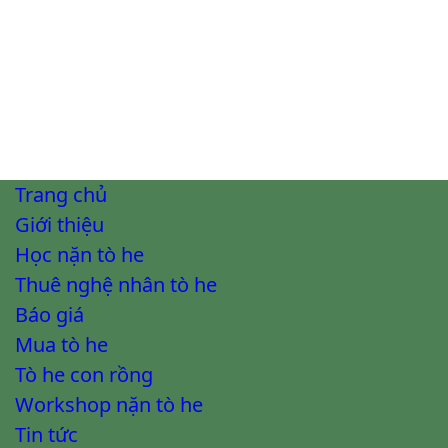
Trang chủ
Giới thiệu
Học nặn tò he
Thuê nghệ nhân tò he
Báo giá
Mua tò he
Tò he con rồng
Workshop nặn tò he
Tin tức