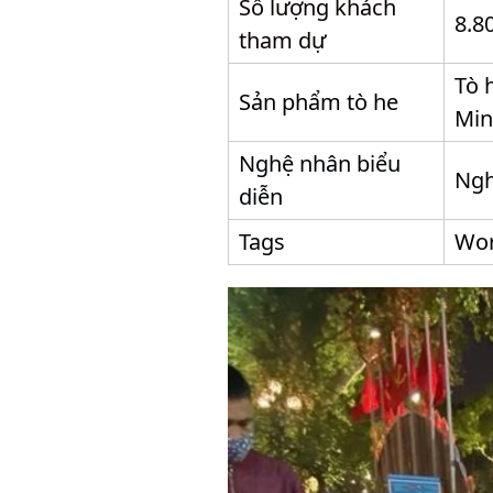
Số lượng khách
8.8
tham dự
Tò 
Sản phẩm tò he
Min
Nghệ nhân biểu
Ngh
diễn
Tags
Wor