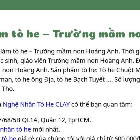
m tò he – Trường mầm n
àm tò he – Trường mầm non Hoàng Anh. Thời gia
ọc sinh, giáo viên Trường mầm non Hoàng Anh. Đ
non Hoàng Anh. Sản phẩm tò he: Tò he Chuột Mi
man, tò he ông Địa, tò he Bạch Tuyết …. Số lượn
à Tho
.
a
Nghệ Nhân Tò He CLAY
có thể bạn quan tâm:
7/68/5B QL1A, Quận 12, TpHCM.
 nhân tò he
mới nhất.
 tò he
giá rẻ của chúng tôi với giá chỉ từ 600.000₫