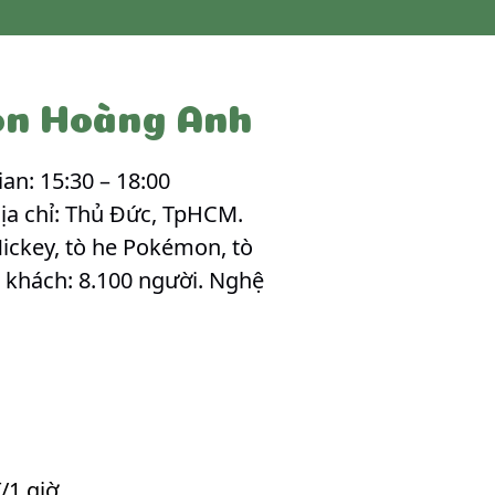
on Hoàng Anh
n: 15:30 – 18:00
ịa chỉ: Thủ Đức, TpHCM.
ckey, tò he Pokémon, tò
g khách: 8.100 người. Nghệ
/1 giờ.