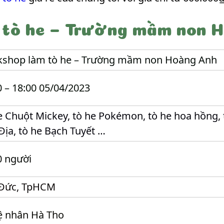
 tò he – Trường mầm non 
shop làm tò he – Trường mầm non Hoàng Anh
0 – 18:00 05/04/2023
e Chuột Mickey, tò he Pokémon, tò he hoa hồng, 
Địa, tò he Bạch Tuyết …
0 người
Đức, TpHCM
 nhân Hà Tho