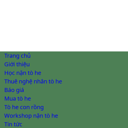
Trang chủ
Giới thiệu
Học nặn tò he
Thuê nghệ nhân tò he
Báo giá
Mua tò he
Tò he con rồng
Workshop nặn tò he
Tin tức