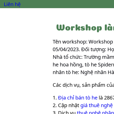
Liên hệ
Workshop là
Tên workshop: Workshop l
05/04/2023. Đối tượng: H
Nhà tổ chức: Trường mầm 
he hoa hồng, tò he Spider
nhân tò he: Nghệ nhân H
Các dịch vụ, sản phẩm củ
Địa chỉ bán tò he
là 286
Cập nhật
giá thuê nghệ
Dịch vụ
thuê nghệ nhân