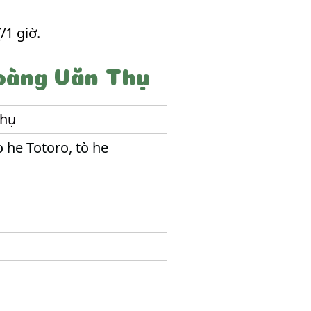
/1 giờ.
oàng Văn Thụ
Thụ
 he Totoro, tò he