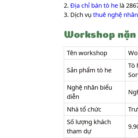
Địa chỉ bán tò he
là 286
Dịch vụ
thuê nghệ nhân
Workshop nặn 
Tên workshop
Wor
Tò 
Sản phẩm tò he
Son
Nghệ nhân biểu
Ng
diễn
Nhà tổ chức
Trư
Số lượng khách
9.9
tham dự