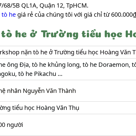
7/68/5B QL1A, Quận 12, TpHCM.
 tò he
giá rẻ của chúng tôi với giá chỉ từ 600.000₫
tò he ở Trường tiểu học H
kshop nặn tò he ở Trường tiểu học Hoàng Văn 
he ông Địa, tò he khủng long, tò he Doraemon, tò
goku, tò he Pikachu …
hệ nhân Nguyễn Văn Thành
ờng tiểu học Hoàng Văn Thụ
00 người