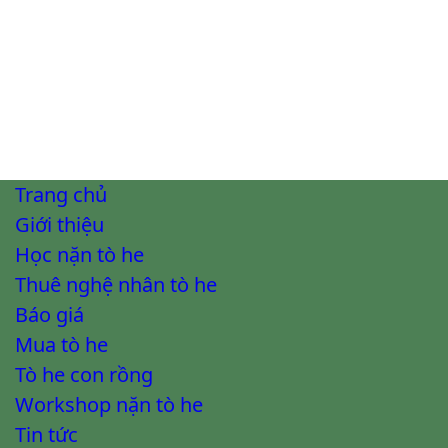
Trang chủ
Giới thiệu
Học nặn tò he
Thuê nghệ nhân tò he
Báo giá
Mua tò he
Tò he con rồng
Workshop nặn tò he
Tin tức