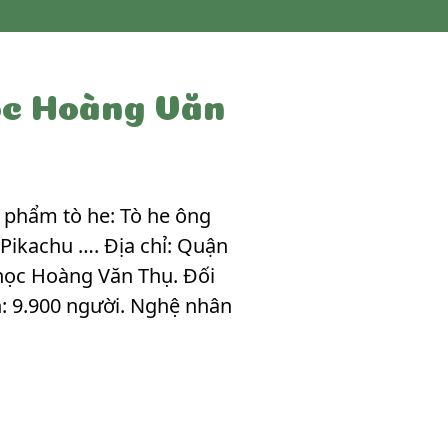
ọc Hoàng Văn
 phẩm tò he: Tò he ông
 Pikachu …. Địa chỉ: Quận
u học Hoàng Văn Thụ. Đối
h: 9.900 người. Nghệ nhân